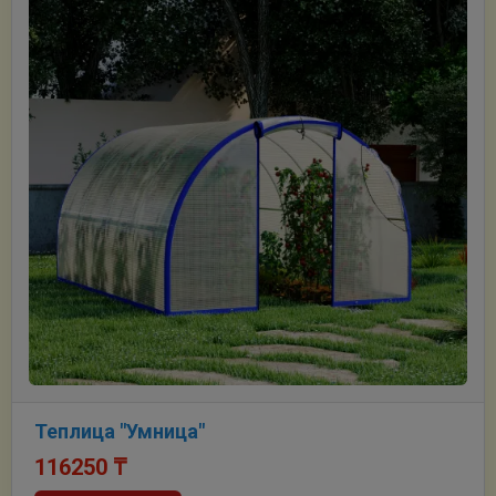
Теплица "Умница"
116250
₸